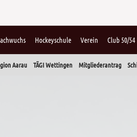
achwuchs
Hockeyschule
Verein
Club 50/54
gion Aarau
TÄGI Wettingen
Mitgliederantrag
Sch