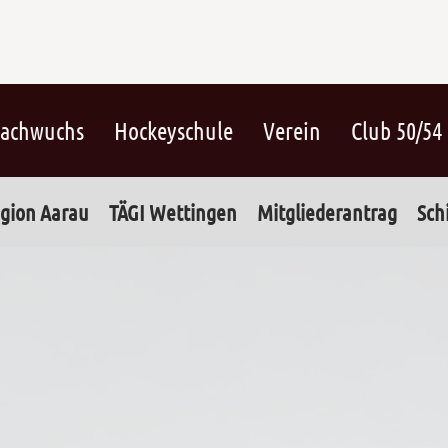
achwuchs
Hockeyschule
Verein
Club 50/54
gion Aarau
TÄGI Wettingen
Mitgliederantrag
Sch