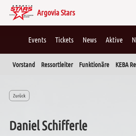
Argovia Stars
Events
Tickets
News
Aktive
N
Vorstand
Ressortleiter
Funktionäre
KEBA Re
Zurück
Daniel Schifferle