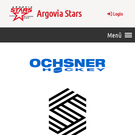
Argovia Stars
Login
Menü