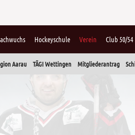
achwuchs
Hockeyschule
Verein
Club 50/54
gion Aarau
TÄGI Wettingen
Mitgliederantrag
Sch