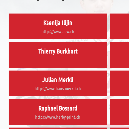
Ksenija Ilijin
https://www.aew.ch
Thierry Burkhart
Julian Merkli
https://www.hans-merkli.ch
Raphael Bossard
https://www.herby-print.ch