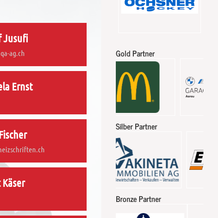
 Jusufi
Gold Partner
qa-ag.ch
la Ernst
Silber Partner
Fischer
heizschriften.ch
 Käser
Bronze Partner