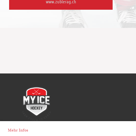
www.zublerag.ch
Mehr Infos