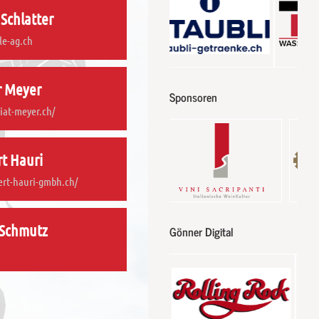
 Schlatter
le-ag.ch
r Meyer
Sponsoren
iat-meyer.ch/
t Hauri
ert-hauri-gmbh.ch/
 Schmutz
Gönner Digital