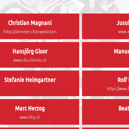
Christian Magnani
Jusuf
https://ahmeyer.ch/argoviastars
www.a
Hansjörg Gloor
Manue
www.cba.clientis.ch
Stefanie Heimgartner
Rolf 
https://www.
Marc Herzog
Beat
www.hkg.ch