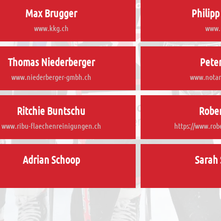
Max Brugger
Philipp
www.kkg.ch
www.
Thomas Niederberger
Pete
www.niederberger-gmbh.ch
www.notar
Ritchie Buntschu
Rober
www.ribu-flaechenreinigungen.ch
https://www.rob
Adrian Schoop
Sarah