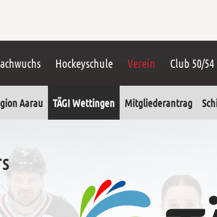
achwuchs
Hockeyschule
Verein
Club 50/54
gion Aarau
TÄGI Wettingen
Mitgliederantrag
Sch
TS