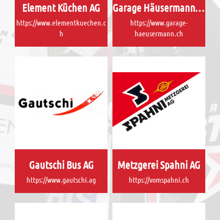
Element Küchen AG
Garage Häusermann AG
https://www.elementkuechen.c
https://www.garage-
h
haeusermann.ch
Gautschi Bus AG
Metzgerei Spahni AG
https://www.gautschi.ag
https://vomspahni.ch