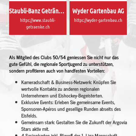
Staubli-Banz Getränke AG
Wyder Gartenbau AG
https://www.staubli-
https://wyder-gartenbau.ch
getraenke.ch
Als Mitglied des Clubs 50/54 geniessen Sie nicht nur das
gute Gefühl, die regionale Sportjugend zu unterstützen,
sondern profitieren auch von handfesten Vorteilen:
Kameradschaft
& Business-Netzwerk
:
Knüpfen Sie
wertvolle Kontakte zu anderen regionalen
Unternehmern und Eishockey-Begeisterten.
Exklusive Events
: Erleben Sie gemeinsame Events,
Sponsoren-Apéros und gesellige Runden abseits des
Eisfelds.
Gemeinsam stark
: Gestalten Sie die Zukunft der Argovia
Stars aktiv mit.
4 Sasionkarten inkl. Playoff der 1. Liga Mannschaft