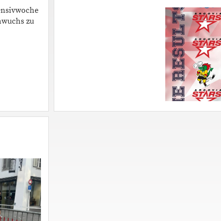
tensivwoche
chwuchs zu