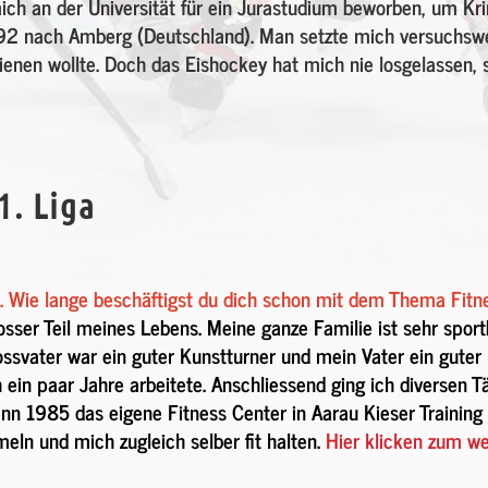
mich an der Universität für ein Jurastudium beworben, um Kri
1/92 nach Amberg (Deutschland). Man setzte mich versuchswei
ienen wollte. Doch das Eishockey hat mich nie losgelassen,
1. Liga
lt. Wie lange beschäftigst du dich schon mit dem Thema Fit
osser Teil meines Lebens. Meine ganze Familie ist sehr sport
ssvater war ein guter Kunstturner und mein Vater ein guter 
ein paar Jahre arbeitete. Anschliessend ging ich diversen Tä
ann 1985 das eigene Fitness Center in Aarau Kieser Training 
ln und mich zugleich selber fit halten.
Hier klicken zum we