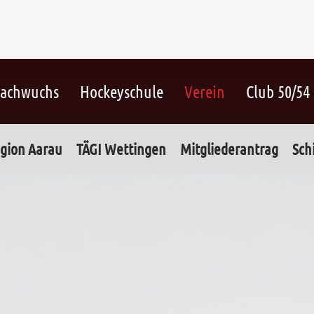
achwuchs
Hockeyschule
Verein
Club 50/54
gion Aarau
TÄGI Wettingen
Mitgliederantrag
Sch