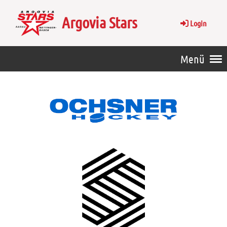
Argovia Stars
Login
Menü