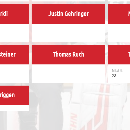
rkli
Justin Gehringer
teiner
Thomas Ruch
Trikot Nr.
23
riggen