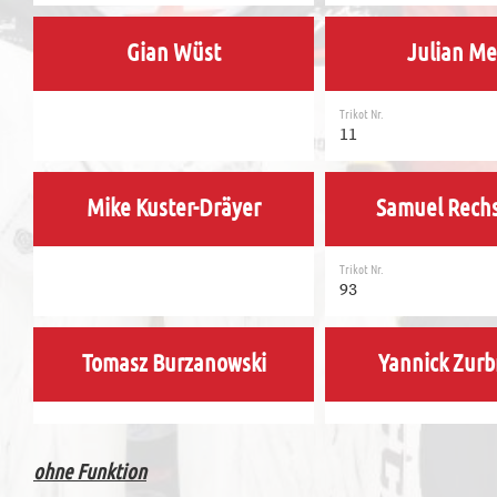
Gian Wüst
Julian Me
Trikot Nr.
11
Mike Kuster-Dräyer
Samuel Rechs
Trikot Nr.
93
Tomasz Burzanowski
Yannick Zurb
ohne Funktion