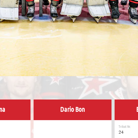
ma
Dario Bon
Trikot Nr.
24