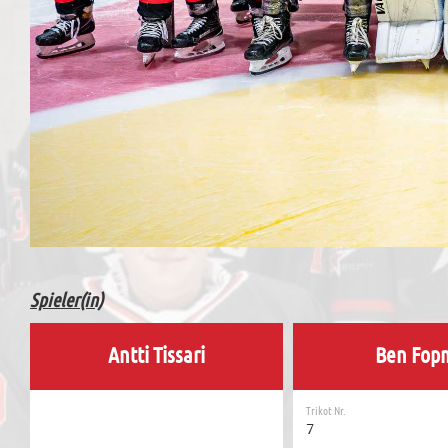
Spieler(in)
Antti Tissari
Ben Fop
Trikot Nr.
7