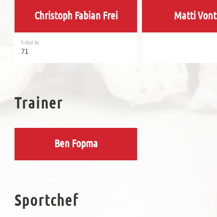
Christoph Fabian Frei
Matti Vont
Trikot Nr.
71
Trainer
Ben Fopma
Sportchef