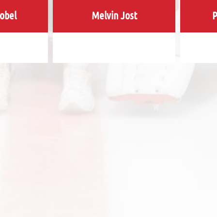
obel
Melvin Jost
P